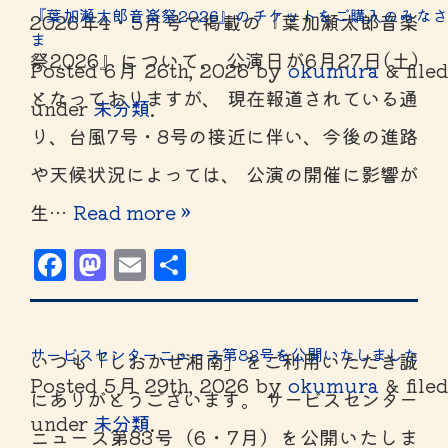
『葉加瀬太郎音楽祭2026』のチケットをご購入のみなさ
2026年4・5月号で掲載の『葉加瀬太郎音楽
ま
祭2026』について、 公演日が6月27日(土)
Posted
6月 26th, 2026
by
okumura
&
file
となっておりますが、 現在報道されている通
under
未分類
.
り、台風7号・8号の接近に伴い、今後の進路
や天候状況によっては、 公演の開催に影響が
生…
Read more »
Facebook
Mastodon
Email
共
有
サービスセンターニュース第83号を公開いたしました
いつも「しおかぜ湘南」をご利用いただき誠
Posted
5月 29th, 2026
by
okumura
&
file
にありがとうございます。 サービスセンター
under
未分類
.
ニュース第83号（6・7月）を公開いたしま