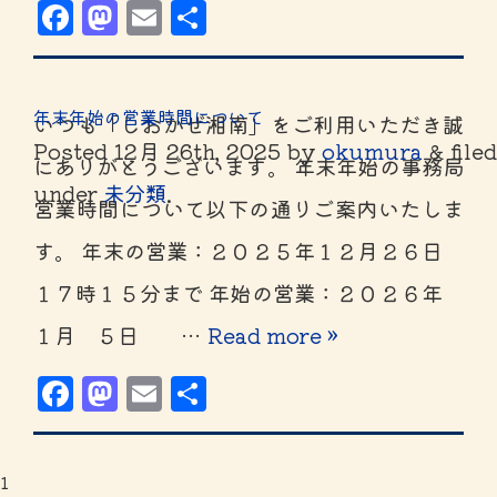
Facebook
Mastodon
Email
共
有
年末年始の営業時間について
いつも「しおかぜ湘南」をご利用いただき誠
Posted
12月 26th, 2025
by
okumura
&
file
にありがとうございます。 年末年始の事務局
under
未分類
.
営業時間について以下の通りご案内いたしま
す。 年末の営業：２０２５年１２月２６日
１７時１５分まで 年始の営業：２０２６年
１月 ５日 …
Read more »
Facebook
Mastodon
Email
共
有
1