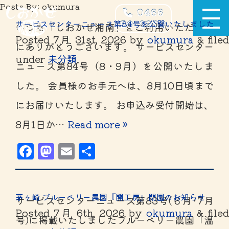
Posts By:
okumura
0466
サービスセンターニュース第84号を公開いたしました
50-3900
いつも「しおかぜ湘南」をご利用いただき誠
Posted
7月 31st, 2026
by
okumura
&
file
にありがとうございます。 サービスセンター
under
未分類
.
ニュース第84号（8・9月）を公開いたしま
した。 会員様のお手元へは、8月10日頃まで
にお届けいたします。 お申込み受付開始は、
8月1日か…
Read more »
Facebook
Mastodon
Email
共
有
茅ヶ崎 ブルーベリー農園『開工房』閉園のお知らせ
サービスセンターニュース第83号(６月･7月
Posted
7月 6th, 2026
by
okumura
&
file
号)に掲載いたしましたブルーベリー農園「温