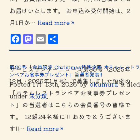
お届けいたします。 お申込み受付開始は、2
月1日か…
Read more »
Facebook
Mastodon
Email
共
有
第80号「会員限定 Christmas特別企画 ホテルレストラ
サービスセンターニュース第80号（2025年
ンペアお食事券プレゼント」当選者発表!!
12月・2026年1月号）で募集しました恒例の
Posted
1月 13th, 2026
by
okumura
&
file
「ホテルレストランペアお食事券プレゼン
under
未分類
.
ト」の当選者はこちらの会員番号の皆様で
す。 12組24名様に!! おめでとうございま
す!!…
Read more »