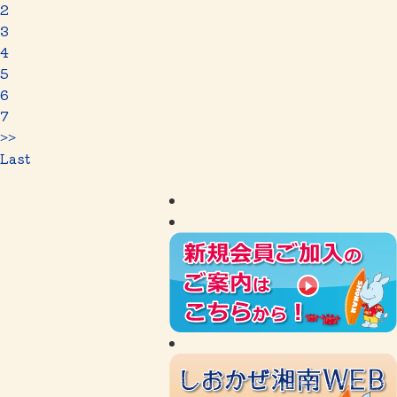
2
3
4
5
6
7
>>
Last