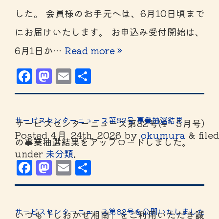
した。 会員様のお手元へは、6月10日頃まで
にお届けいたします。 お申込み受付開始は、
6月1日か…
Read more »
Facebook
Mastodon
Email
共
有
サービスセンターニュース第82号 事業抽選結果
サービスセンターニュース第82号(4・5月号)
Posted
4月 24th, 2026
by
okumura
&
filed
の事業抽選結果をアップロードしました。
under
未分類
.
Facebook
Mastodon
Email
共
有
サービスセンターニュース第82号を公開いたしました
いつも「しおかぜ湘南」をご利用いただき誠