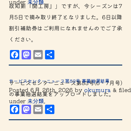
under
未分類
.
故知新『開工房』」ですが、今シーズンは7
月5日で摘み取り終了となりました。6日以降
割引補助券はご利用になれませんのでご了承
ください。
Facebook
Mastodon
Email
共
有
サービスセンターニュース第83号 事業抽選結果
サービスセンターニュース第83号(6・7月号)
Posted
6月 26th, 2026
by
okumura
&
file
の事業抽選結果をアップロードしました。
under
未分類
.
Facebook
Mastodon
Email
共
有