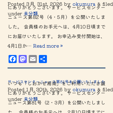
Posted
3月 31st, 2026
by
okumura
&
file
にありがとうございます。 サービスセンター
under
未分類
.
ニュース第82号（4・5月）を公開いたしま
した。 会員様のお手元へは、4月10日頃まで
にお届けいたします。 お申込み受付開始は、
4月1日か…
Read more »
Facebook
Mastodon
Email
共
有
サービスセンターニュース第81号を公開いたしました
いつも「しおかぜ湘南」をご利用いただき誠
Posted
1月 30th, 2026
by
okumura
&
filed
にありがとうございます。 サービスセンター
under
未分類
.
ニュース第81号（2・3月）を公開いたしまし
た。 会員様のお手元へは、2月10日頃までに