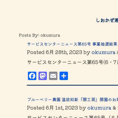
しおかぜ
Posts By:
okumura
給付金
サービスのご案内
サービスセンターニュース第65号 事業抽選結果
チケッ
Posted
6月 28th, 2023
by
okumura
Services
サービスセンターニュース第65号(6・
Facebook
Mastodon
Email
共
有
ブルーベリー農園 温故知新『開工房』開園のお
Posted
6月 1st, 2023
by
okumura
&
サービスセンターニュース第65号（