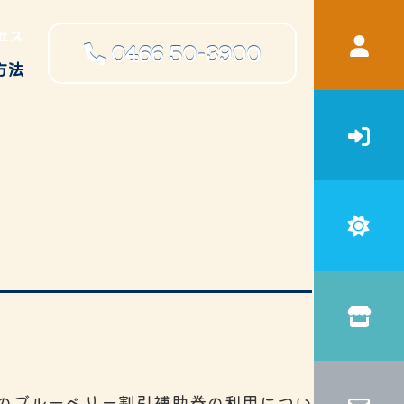
セス
0466
50-3900
方法
宿泊補助
申請書・ガイドブック等ダウン
ロード
のブルーベリー割引補助券の利用につい