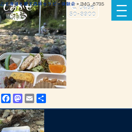
心と身体を癒す森林セラピー体験会
» IMG_8735
0466
50-3900
Facebook
Mastodon
Email
共
有