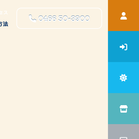
セス
0466
50-3900
方法
宿泊補助
申請書・ガイドブック等ダウン
ロード