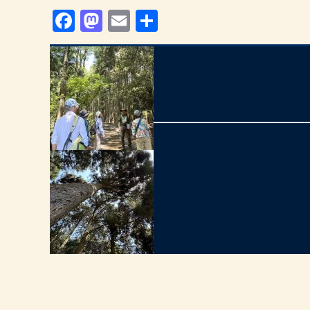
Facebook
Mastodon
Email
共
有