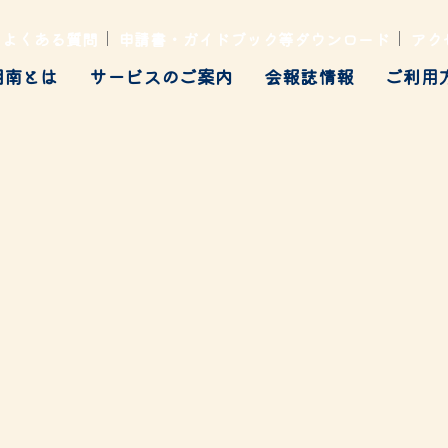
よくある質問
申請書・ガイドブック等ダウンロード
アク
湘南とは
サービスのご案内
会報誌情報
ご利用
健康管理
ト・行楽・イベント
各種あっせん