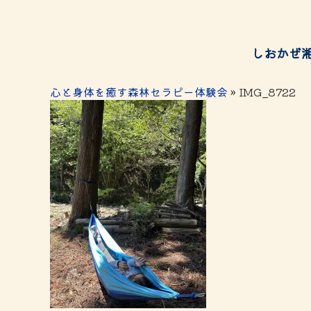
しおかぜ
心と身体を癒す森林セラピー体験会
» IMG_8722
給付金
サービスのご案内
チケッ
Services