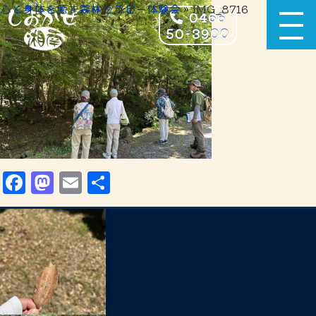
心と身体を癒す森林セラピー体験会
» IMG_8716
0466
50-3900
Facebook
Mastodon
Email
共
有