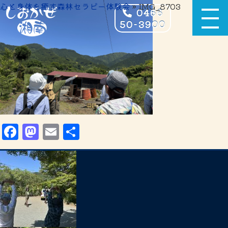
心と身体を癒す森林セラピー体験会
» IMG_8703
0466
50-3900
Facebook
Mastodon
Email
共
有