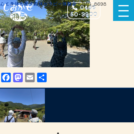
心と身体を癒す森林セラピー体験会
» IMG_8698
0466
50-3900
Facebook
Mastodon
Email
共
有