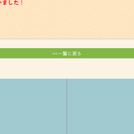
いました
！
<<一覧に戻る