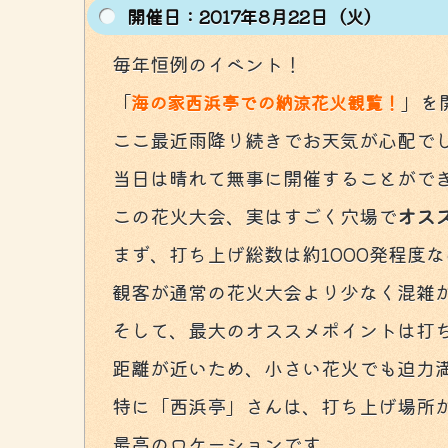
開催⽇：2017年8月22日（火）
毎年恒例のイベント！
「
」を
海の家西浜亭での納涼花火観覧！
ここ最近雨降り続きでお天気が心配で
当日は晴れて無事に開催することがで
この花火大会、実はすごく穴場で
オス
まず、打ち上げ総数は約1000発程度
観客が通常の花火大会より少なく混雑
そして、最大のオススメポイントは打
距離が近いため、小さい花火でも迫力
特に「西浜亭」さんは、打ち上げ場所
最高のロケーションです。