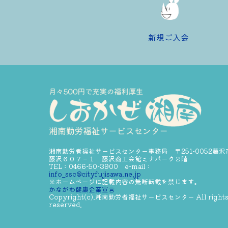
新規ご入会
湘南勤労者福祉サービスセンター事務局 〒251-0052藤沢
藤沢６０７－１ 藤沢商工会館ミナパーク２階
TEL：0466-50-3900 e-mail：
info_ssc@cityfujisawa.ne.jp
※ホームページに記載内容の無断転載を禁じます。
かながわ健康企業宣言
Copyright(c).湘南勤労者福祉サービスセンター All right
reserved.