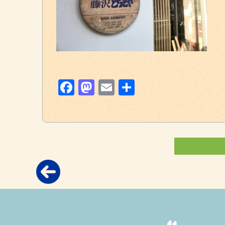
Facebook
Mastodon
Email
共
有