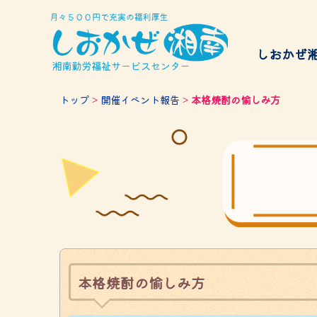
しおかぜ
給付金
トップ
>
開催イベント報告
>
本格焼酎の愉しみ方
サービスのご案内
チケッ
Services
本格焼酎の愉しみ方