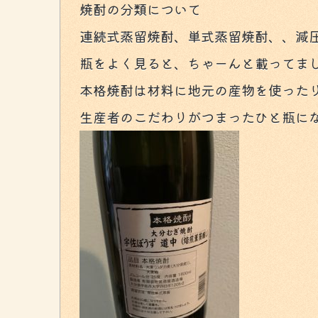
焼酎の分類について
連続式蒸留焼酎、単式蒸留焼酎、、減
瓶をよく見ると、ちゃーんと載ってま
本格焼酎は材料に地元の産物を使った
生産者のこだわりがつまったひと瓶に