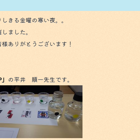
りしきる金曜の寒い夜。。
催しました。
皆様ありがとうございます！
や」
の平井 順一先生です。