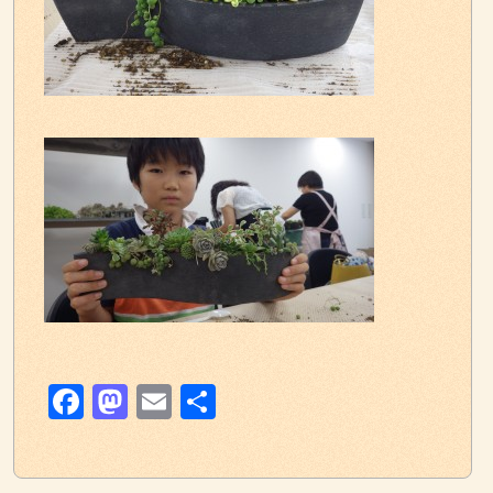
Facebook
Mastodon
Email
共
有