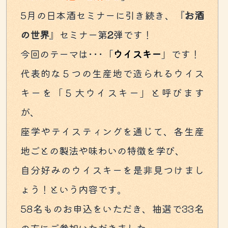
5月の日本酒セミナーに引き続き、『
お酒
の世界
』セミナー第
2
弾です！
今回のテーマは･･･「
ウイスキー
」です！
代表的な５つの生産地で造られるウイス
キーを「５大ウイスキー」と呼びます
が、
座学やテイスティングを通じて、各生産
地ごとの製法や味わいの特徴を学び、
自分好みのウイスキーを是非見つけまし
ょう！という内容です。
58名ものお申込をいただき、抽選で33名