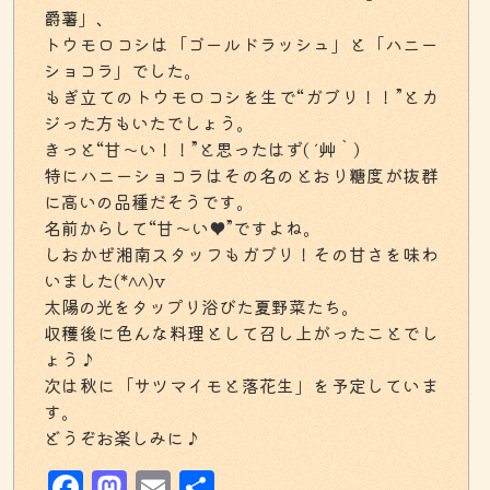
爵薯」、
トウモロコシは「ゴールドラッシュ」と「ハニー
ショコラ」でした。
もぎ立てのトウモロコシを生で“ガブリ！！”とカ
ジった方もいたでしょう。
きっと“甘～い！！”と思ったはず( ´艸｀)
特にハニーショコラはその名のとおり糖度が抜群
に高いの品種だそうです。
名前からして“甘～い♥”ですよね。
しおかぜ湘南スタッフもガブリ！その甘さを味わ
いました(*^^)v
太陽の光をタップリ浴びた夏野菜たち。
収穫後に色んな料理として召し上がったことでし
ょう♪
次は秋に「サツマイモと落花生」を予定していま
す。
どうぞお楽しみに♪
Facebook
Mastodon
Email
共