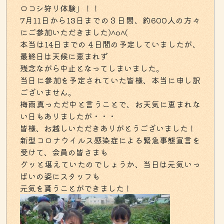
ロコシ狩り体験」！！
7月11日から13日までの３日間、約600人の方々
にご参加いただきました)^o^(
本当は14日までの４日間の予定していましたが、
最終日は天候に恵まれず
残念ながら中止となってしまいました。
当日に参加を予定されていた皆様、本当に申し訳
ございません。
梅雨真っただ中と言うことで、お天気に恵まれな
い日もありましたが・・・
皆様、お越しいただきありがとうございました！
新型コロナウイルス感染症による緊急事態宣言を
受けて、会員の皆さまも
グッと堪えていたのでしょうか、当日は元気いっ
ぱいの姿にスタッフも
元気を貰うことができました！