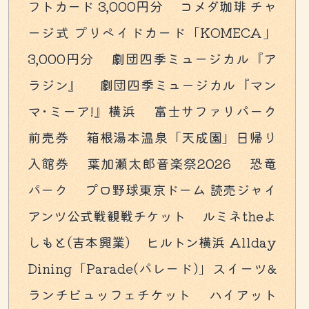
フトカード 3,000円分 コメダ珈琲 チャ
ージ式 プリペイドカード「KOMECA」
3,000円分 劇団四季ミュージカル『ア
ラジン』 劇団四季ミュージカル『マン
マ･ミーア!』横浜 富士サファリパーク
前売券 箱根湯本温泉「天成園」日帰り
入館券 葉加瀬太郎音楽祭2026 恐竜
パーク プロ野球東京ドーム 読売ジャイ
アンツ公式戦観戦チケット ルミネtheよ
しもと(吉本興業) ヒルトン横浜 Allday
Dining「Parade(パレード)」スイーツ&
ランチビュッフェチケット ハイアット