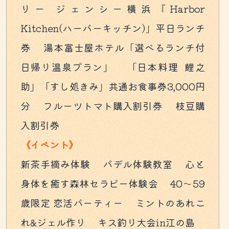
リー ジェンシー横浜『Harbor
Kitchen(ハーバーキッチン)」平日ランチ
券 湯本富士屋ホテル「選べるランチ付
日帰り温泉プラン」 「日本料理 鯉之
助」「すし処きみ」共通お食事券3,000円
分 フルーツトマト購入割引券 枝豆購
入割引券
《イベント》
新茶手摘み体験 パデル体験教室 心と
身体を癒す森林セラピー体験会 40～59
歳限定 恋活パーティー ミントのあれこ
れ&ジェル作り キス釣り大会in江の島