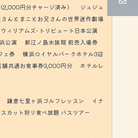
（2,000円分チャージ済み） ジュジュ
お兄さんとまことお兄さんの世界迷作劇場
ン･ウィリアムズ･トリビュート日本公演
舞浜公演 新江ノ島水族館 前売入場券
チブッフェ券 横浜ロイヤルパークホテル3店
店舗共通お食事券3,000円分 ホテルレ
験 鎌倉七里ヶ浜ゴルフレッスン イナ
スカット狩り食べ放題 バスツアー