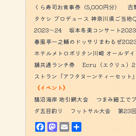
くら寿司お食事券（5,000円分） 
タケシ プロデュース 神奈川県ご当地
2023〜24 坂本冬美コンサート2
春風亭一之輔のドッサりまわるぜ20
ホテルメトロポリタン川崎 オールデイダイ
舗共通ランチ券 Ecru（エクリュ）2
ストラン『アフタヌーンティーセット
《イベント》
鵠沼海岸 地引網大会 つまみ細工で
ダ五目釣り フットサル大会 第23回
Facebook
Mastodon
Email
共