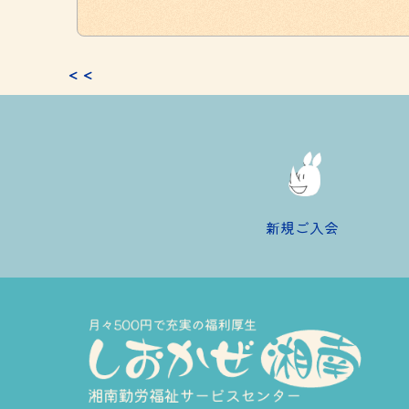
有
＜＜
新規ご入会