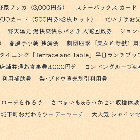
野家プリカ（3,000円券） スターバックス カード
QUOカード（500円券×2枚セット） だいすけ
023 野天湯元 湯快爽快ちがさき 入館回数券 ジョ
23 春風亭小朝 独演会 劇団四季『美女と野獣』
ニング「Terrace and Table」平日ラン
店舗共通お食事券3,000円分 ヨンドングループ4
』利用補助券 梨･ブドウ直売割引利用券
ブローチを作ろう さつまいも&らっかせい収穫体
城下町おだわらツーデーマーチ 大人気!シャインマ