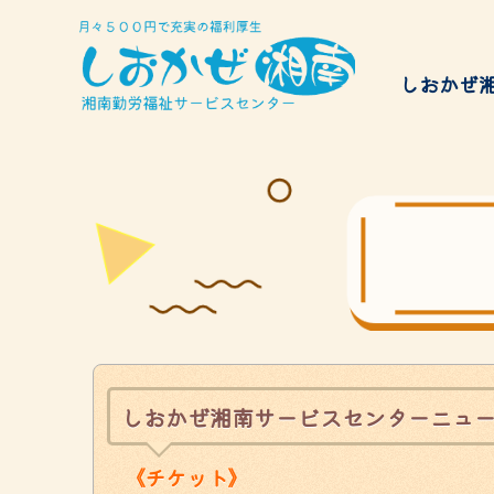
しおかぜ
給付金
サービスのご案内
チケッ
Services
しおかぜ湘南サービスセンターニュー
《チケット》