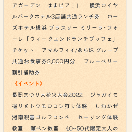
アガーデン「はまビア！」 横浜ロイヤ
ルパークホテル3店舗共通ランチ券 ロー
ズホテル横浜 ブラスリー ミリーラ･フォ
ーレ「ウィークエンドランチブッフェ」
チケット アマルフィイ/あら珠 グループ
共通お食事券3,000円分 ブルーベリー
割引補助券
《イベント》
長岡まつり大花火大会2022 ジャガイモ
掘りとトウモロコシ狩り体験 しおかぜ
湘南親善ゴルフコンペ セーリング体験
教室 筆ペン教室 40~50代限定大人の