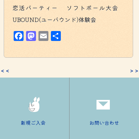
恋活パーティー ソフトボール大会
UBOUND(ユーバウンド)体験会
Facebook
Mastodon
Email
共
有
＜＜
＞＞
新規ご入会
お問い合わせ