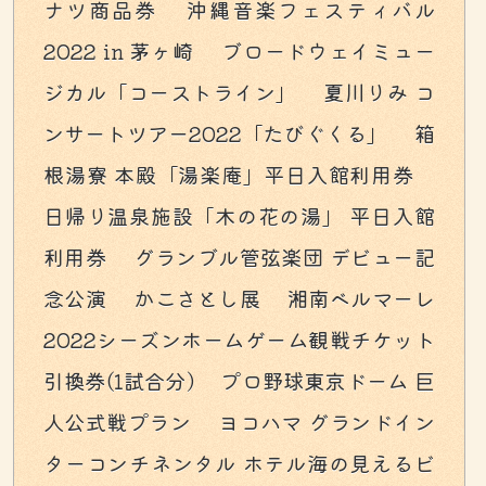
ナツ商品券 沖縄音楽フェスティバル
2022 in 茅ヶ崎 ブロードウェイミュー
ジカル「コーストライン」 夏川りみ コ
ンサートツアー2022「たびぐくる」 箱
根湯寮 本殿「湯楽庵」平日入館利用券
日帰り温泉施設「木の花の湯」 平日入館
利用券 グランブル管弦楽団 デビュー記
念公演 かこさとし展 湘南ベルマーレ
2022シーズンホームゲーム観戦チケット
引換券(1試合分) プロ野球東京ドーム 巨
人公式戦プラン ヨコハマ グランドイン
ターコンチネンタル ホテル海の見えるビ