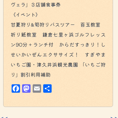
ヴェラ」３店舗食事券
《イベント》
甘夏狩り&筍狩りバスツアー 苔玉教室
折り紙教室 鎌倉七里ヶ浜ゴルフレッス
ン90分＋ランチ付 からだすっきり！し
せいかいぜんエクササイズ！ すぎやま
いちご園・津久井浜観光農園 「いちご狩
り」割引利用補助
Facebook
Mastodon
Email
共
有
＜＜
＞＞