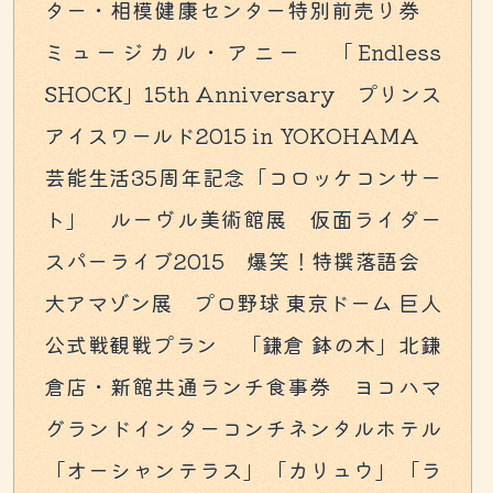
ター・相模健康センター特別前売り券
ミュージカル・アニー 「Endless
SHOCK」15th Anniversary プリンス
アイスワールド2015 in YOKOHAMA
芸能生活35周年記念「コロッケコンサー
ト」 ルーヴル美術館展 仮面ライダー
スパーライブ2015 爆笑！特撰落語会
大アマゾン展 プロ野球 東京ドーム 巨人
公式戦観戦プラン 「鎌倉 鉢の木」北鎌
倉店・新館共通ランチ食事券 ヨコハマ
グランドインターコンチネンタルホテル
「オーシャンテラス」「カリュウ」「ラ