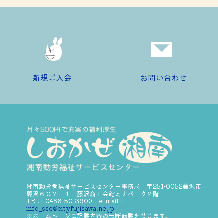
新規ご入会
お問い合わせ
湘南勤労者福祉サービスセンター事務局 〒251-0052藤沢市
藤沢６０７－１ 藤沢商工会館ミナパーク２階
TEL：0466-50-3900 e-mail：
info_ssc@cityfujisawa.ne.jp
※ホームページに記載内容の無断転載を禁じます。