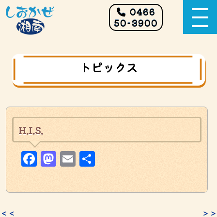
0466
50-3900
トピックス
H.I.S.
Facebook
Mastodon
Email
共
有
＜＜
＞＞