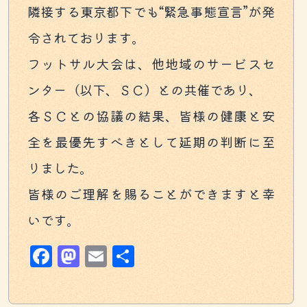
隣接する東京都下でも“緊急事態宣言”が発
令されております。
フットサル大会は、他地域のサービスセ
ンター（以下、ＳＣ）との共催であり、
各ＳＣとの協議の結果、皆様の健康と安
全を最優先すべきとして延期の判断に至
りました。
皆様のご理解を賜ることができますと幸
いです。
Facebook
Mastodon
Email
共
有