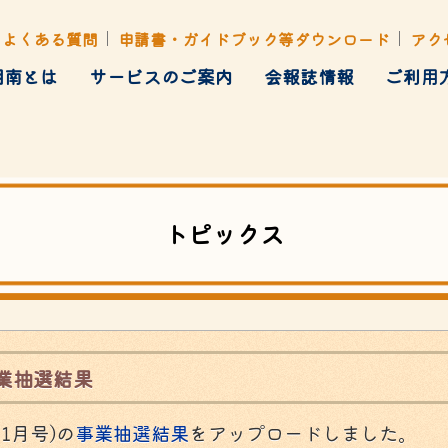
よくある質問
申請書・ガイドブック等ダウンロード
アク
湘南とは
サービスのご案内
会報誌情報
ご利用
健康管理
ト・行楽・イベント
各種あっせん
トピックス
業抽選結果
1月号)の
事業抽選結果
をアップロードしました。