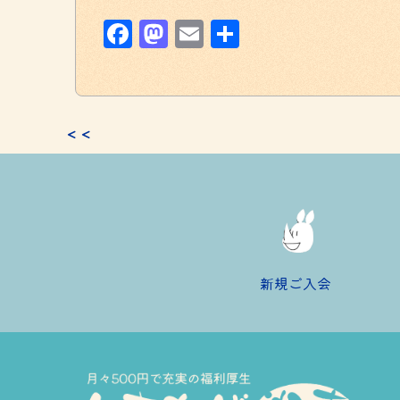
Facebook
Mastodon
Email
共
有
＜＜
新規ご入会