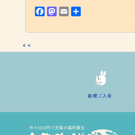
Facebook
Mastodon
Email
共
有
＜＜
新規ご入会