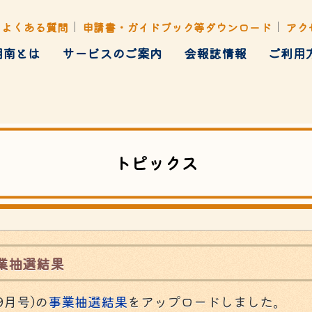
よくある質問
申請書・ガイドブック等ダウンロード
アク
湘南とは
サービスのご案内
会報誌情報
ご利用
健康管理
ト・行楽・イベント
各種あっせん
トピックス
業抽選結果
9月号)の
事業抽選結果
をアップロードしました。