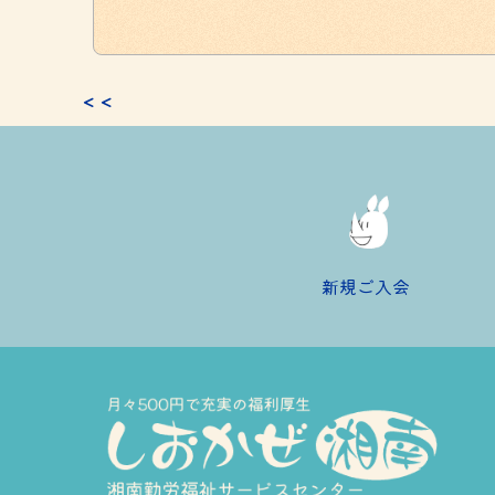
有
＜＜
新規ご入会