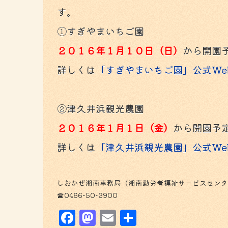
す。
①すぎやまいちご園
２０１６年１月１０日（日）
から開園
詳しくは
「すぎやまいちご園」公式We
②津久井浜観光農園
２０１６年１月１日（金）
から開園予
詳しくは
「津久井浜観光農園」公式We
しおかぜ湘南事務局（湘南勤労者福祉サービスセンタ
☎0466-50-3900
Facebook
Mastodon
Email
共