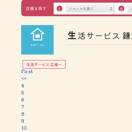
店舗を探す
１
２
生
活サービス 鎌
生活サービス
生活サービス 広域へ
First
<<
4
5
6
7
8
9
10