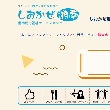
しおかぜ
給付金
ホーム
>
フレンドリーショップ
>
生活サービス
> 鎌倉市
サービスのご案内
チケッ
Services