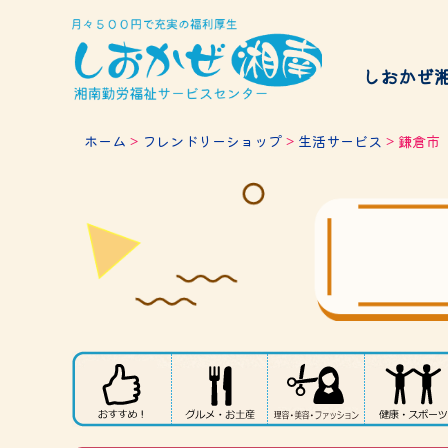
しおかぜ
給付金
ホーム
>
フレンドリーショップ
>
生活サービス
> 鎌倉市
サービスのご案内
チケッ
Services