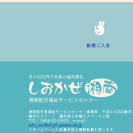
新規ご入会
湘南勤労者福祉サービスセンター事務局 〒251-0052藤沢
藤沢６０７－１ 藤沢商工会館ミナパーク２階
TEL：0466-50-3900 e-mail：
info_ssc@cityfujisawa.ne.jp
※ホームページに記載内容の無断転載を禁じます。